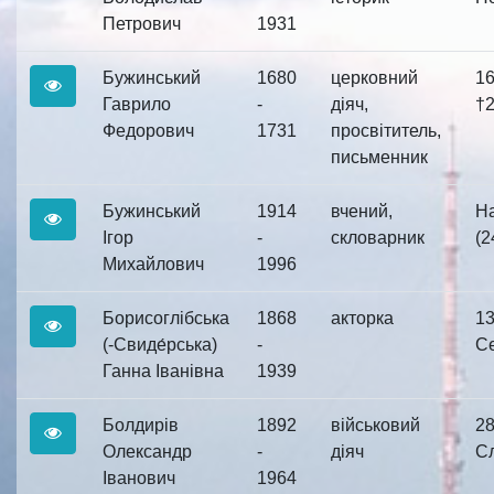
Петрович
1931
Бужинський
1680
церковний
16
Гаврило
-
діяч,
†2
Федорович
1731
просвітитель,
письменник
Бужинський
1914
вчений,
Н
Ігор
-
скловарник
(2
Михайлович
1996
Борисоглібська
1868
акторка
13
(-Свиде́рська)
-
Се
Ганна Іванівна
1939
Болдирів
1892
військовий
28
Олександр
-
діяч
Сл
Іванович
1964