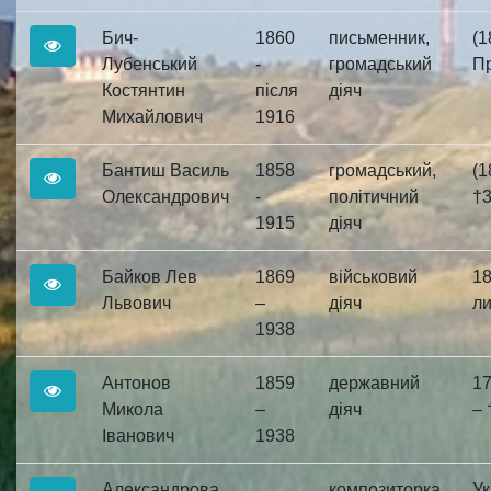
Бич-
1860
письменник,
(1
Лубенський
-
громадський
Пр
Костянтин
після
діяч
Михайлович
1916
Бантиш Василь
1858
громадський,
(1
Олександрович
-
політичний
†3.
1915
діяч
Байков Лев
1869
військовий
18
Львович
–
діяч
ли
1938
Антонов
1859
державний
17
Микола
–
діяч
– 
Іванович
1938
Александрова
композиторка,
Ук