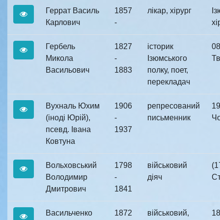
Геррат Василь
1857
лікар, хірург
Із
Карлович
-
хір
Гербель
1827
історик
08
Микола
-
Ізюмського
Тв
Васильович
1883
полку, поет,
перекладач
Вухналь Юхим
1906
репресований
19
(іноді Юрій),
-
письменник
Чо
псевд. Івана
1937
Ковтуна
Вольховський
1798
військовий
(1
Володимир
-
діяч
Ст
Дмитрович
1841
Васильченко
1872
військовий,
18