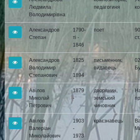
Людмила
педагогиня
ко
Володимирівна
Александров
1790-
поет
90
Степан
ті -
ст.
1846
Александров
1825
письменник,
02
Володимир
-
видавець
Бу
Степанович
1894
Авілов
1879
дворянин,
На
Миколай
-
земський
пр
Петрович
чиновник
Авілов
1903
краєзнавець
В
Валеріан
-
Ми
Миколайович
1973