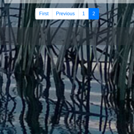
First
Previous
1
2