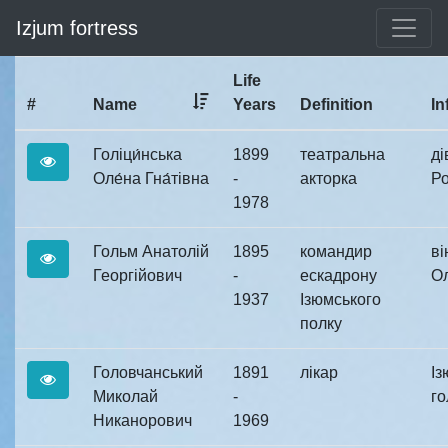
Izjum fortress
Life
#
Name
Years
Definition
In
Голіци́нська
1899
театральна
ді
Оле́на Гна́тівна
-
акторка
Ро
1978
Гольм Анатолій
1895
командир
ві
Георгійович
-
ескадрону
Ол
1937
Ізюмського
полку
Головчанський
1891
лікар
Із
Миколай
-
го
Никанорович
1969