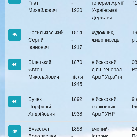
Гнат
-
генерал Армії
†1
Михайлович
1920
Української
Держави
Васильківський
1854
художник,
19
Сергій
-
живописець
р.,
Іванович
1917
Білецький
1870
військовий
08
Євген
-
діяч, генерал
Ра
Миколайович
після
Армії України
1945
Бучек
1892
військовий,
9 
Порфирій
-
полковник
Із
Андрійович
1938
Армії УНР
Бузескул
1858
вчений-
24
Володислав
-
історик
По