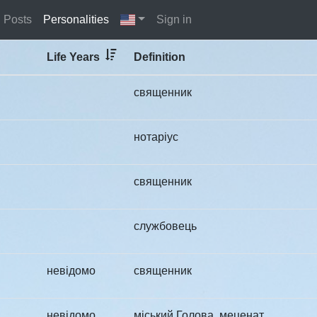
Posts
Personalities
Sign in
Life Years
Definition
священник
нотаріус
священник
службовець
невідомо
священник
невідомо
міський Голова, меценат