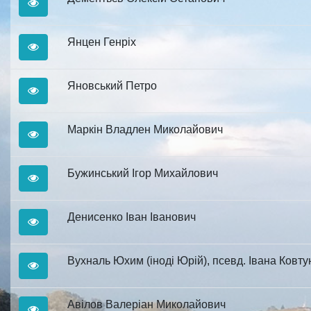
Янцен Генріх
Яновський Петро
Маркін Владлен Миколайович
Бужинський Ігор Михайлович
Денисенко Іван Іванович
Вухналь Юхим (іноді Юрій), псевд. Івана Ковту
Авілов Валеріан Миколайович