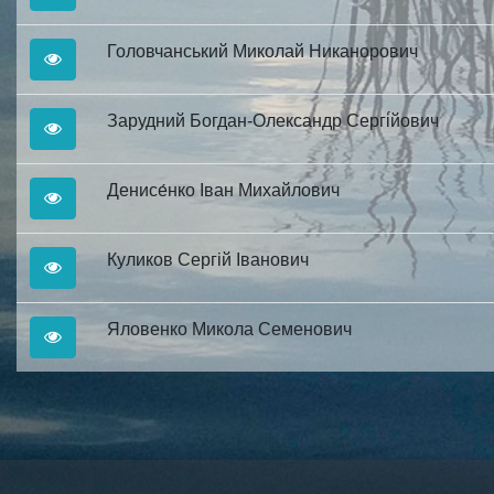
Головчанський Миколай Никанорович
Зарудний Богдан-Олександр Сергі́йович
Денисе́нко Іван Михайлович
Куликов Сергій Іванович
Яловенко Микола Семенович