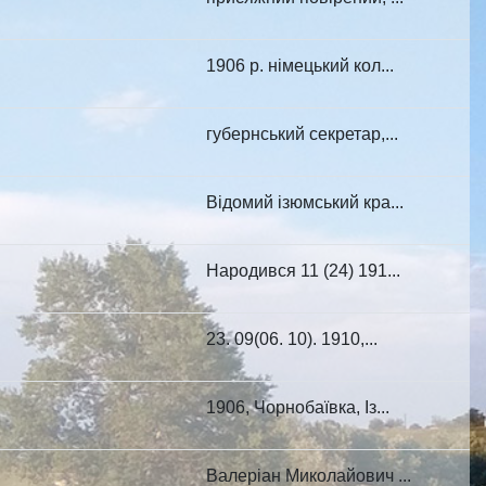
1906 р. німецький кол...
губернський секретар,...
Відомий ізюмський кра...
Народився 11 (24) 191...
23. 09(06. 10). 1910,...
1906, Чорнобаївка, Із...
Валеріан Миколайович ...