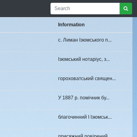
Information
с. Лиман Ізюмського п...
Ізюмський нотаріус, з...
гороховатський священ...
У 1887 р. помічник бу...
благочинний І Ізюмськ...
присяжний повірений, ...