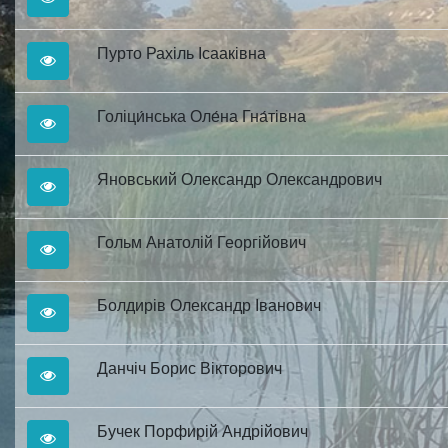
Пурто Рахіль Ісааківна
Голіци́нська Оле́на Гна́тівна
Яновський Олександр Олександрович
Гольм Анатолій Георгійович
Болдирів Олександр Іванович
Данчіч Борис Вікторович
Бучек Порфирій Андрійович