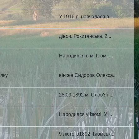
У 1916 р. навчалася в...
дівоч. Рокитянська, 2...
Народився в м. Ізюм. ...
олку
він же Сидоров Олекса...
28.09.1892 м. Слов'ян...
Народився у Ізюмі. У ...
9 лютого1892, Ізюмськ...