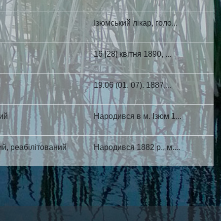
Ізюмський лікар, голо...
16 [28] квітня 1890, ...
19.06 (01. 07). 1887,...
ний
Народився в м. Ізюм 1...
й, реабілітований
Народився 1882 р., м....