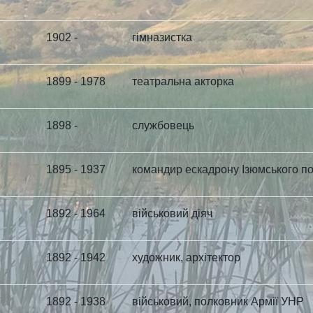
1902 -
гімназистка
1899 - 1978
театральна акторка
1898 -
службовець
1895 - 1937
командир ескадрону Ізюмського п
1892 - 1964
військовий діяч
1892 - 1942
художник, архітектор
1892 - 1938
військовий, полковник Армії УНР