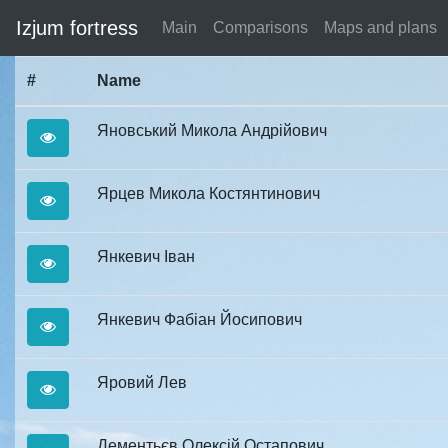
Izjum fortress
Main
Comparisons
Maps and plans
#
Name
Яновський Микола Андрійович
Ярцев Микола Костянтинович
Янкевич Іван
Янкевич Фабіан Йосипович
Яровий Лев
Дементьєв Олексій Остапович