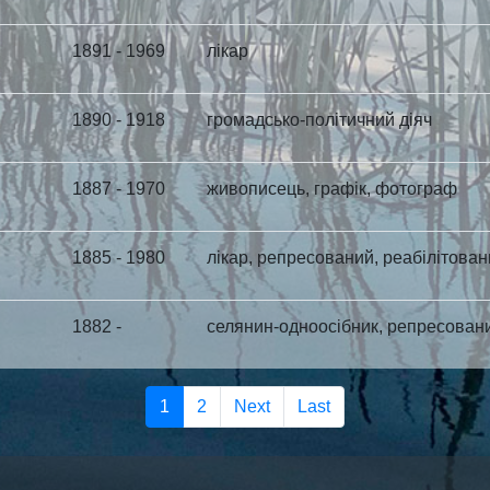
1891 - 1969
лікар
1890 - 1918
громадсько-політичний діяч
1887 - 1970
живописець, графік, фотограф
1885 - 1980
лікар, репресований, реабілітова
1882 -
селянин-одноосібник, репресовани
1
2
Next
Last