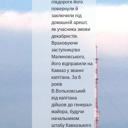
півдороги його
повернули й
заключили під
домашній арешт,
як учасника змови
декабристів.
Враховуючи
заступництво
Малиновського,
його відправили на
Кавказ у званні
капітана. За 6
років
В.Вольховський
від капітана
дійшов до генерал-
майора, будучи
начальником
штабу Кавказького