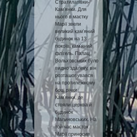
Стратилатівки-
Кам'янки. Для
нього в маєтку
Марії звели
великий кам'яний
будинок на 13
покоїв, кам'яний
флігель. Палац
Вольховських було
видно здалеку, він
розташовувався
на протилежному
боці річки
Кам'янки, де
стояли церква й
будинок
Малиновських. На
той час маєток
Марії приносив