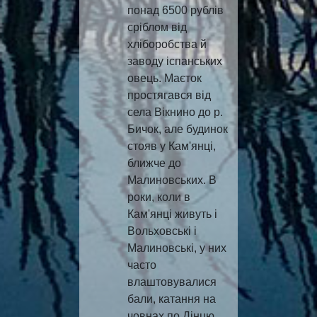
понад 6500 рублів
сріблом від
хліборобства й
заводу іспанських
овець. Маєток
простягався від
села Вікнино до р.
Бичок, але будинок
стояв у Кам'янці,
ближче до
Малиновських. В
роки, коли в
Кам'янці живуть і
Вольховські і
Малиновські, у них
часто
влаштовувалися
бали, катання на
човнах по Дінцю,