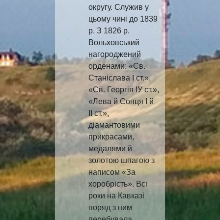
округу. Служив у
цьому чині до 1839
р. З 1826 р.
Вольховський
нагороджений
орденами: «Св.
Станіслава І ст.»,
«Св. Георгія ІУ ст.»,
«Лева й Сонця І й
ІІ ст.»,
діамантовими
прикрасами,
медалями й
золотою шпагою з
написом «За
хоробрість». Всі
роки на Кавказі
поряд з ним
перебувала