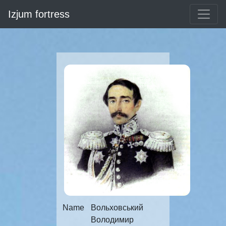
Izjum fortress
Name
Вольховський
Володимир