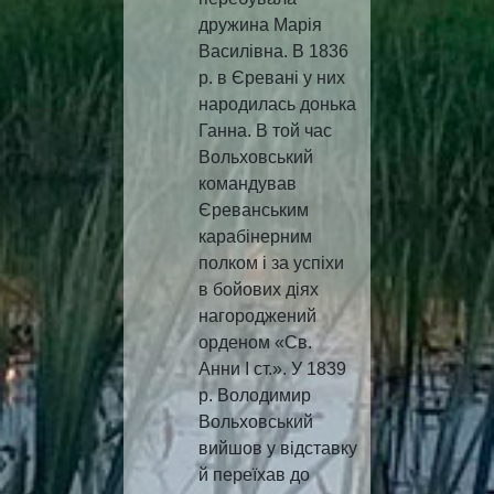
дружина Марія
Василівна. В 1836
р. в Єревані у них
народилась донька
Ганна. В той час
Вольховський
командував
Єреванським
карабінерним
полком і за успіхи
в бойових діях
нагороджений
орденом «Св.
Анни І ст.». У 1839
р. Володимир
Вольховський
вийшов у відставку
й переїхав до