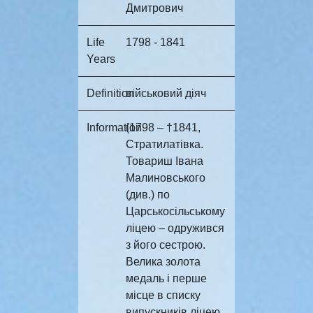
Дмитрович
Life
1798 - 1841
Years
Definition
військовий діяч
Information
(1798 – †1841,
Стратилатівка.
Товариш Івана
Малиновського
(див.) по
Царськосільському
ліцею – одружився
з його сестрою.
Велика золота
медаль і перше
місце в списку
випускників ліцею,