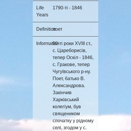
Life
1790-ті - 1846
Years
Definition
поет
Information
90-ті роки XVIII ст.,
с. Цареборисів,
тепер Оскіл - 1846,
с. Гракове, тепер
Чугуївського р-ну.
Поет, батько В.
Александрова.
Закінчив
Харківський
колегіум, був
священиком
спочатку у рідному
селі, згодом у с.