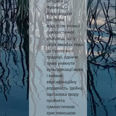
інтерес» (І.
Франко). С.
Александров
виступив
майстром епічної
гумористичної
розповіді, що у
своїх засобах тяжіє
до бурлескної
традиції, одначе
зумів уникнути
вульгаризації мови
і виявив
версифікаційну
вправність. Ідейна
настанова твору
пройнята
гуманістичною
християнською