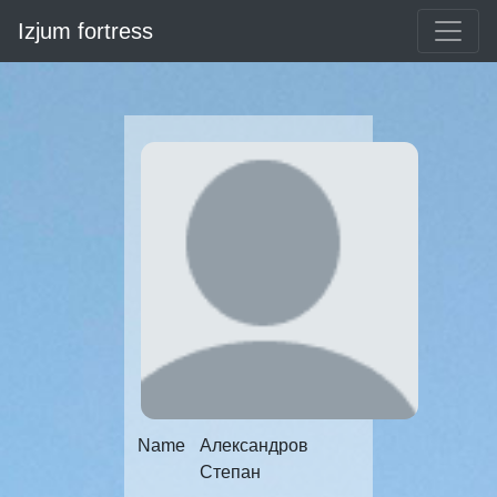
Izjum fortress
Name
Александров
Степан