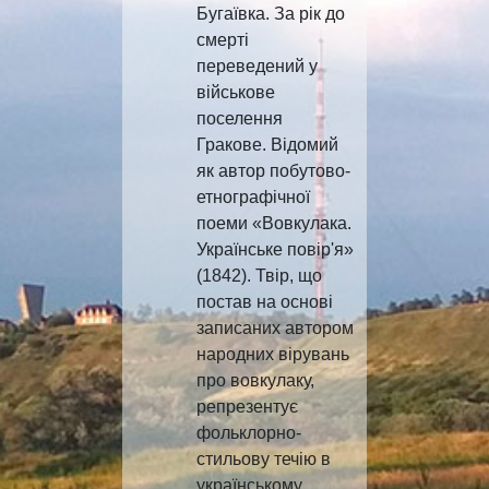
Бугаївка. За рік до
смерті
переведений у
військове
поселення
Гракове. Відомий
як автор побутово-
етнографічної
поеми «Вовкулака.
Українське повір'я»
(1842). Твір, що
постав на основі
записаних автором
народних вірувань
про вовкулаку,
репрезентує
фольклорно-
стильову течію в
українському