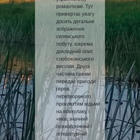
романтизмі. Тут
привертає увагу
досить детальне
зображення
селянського
побуту, зокрема
докладний опис
слобожанського
весілля. Друга
частина поеми
передає пригоди
героя,
перетвореного
прокляттям відьми
на вовкулаку, і
«має значний
психологічний і
літературний