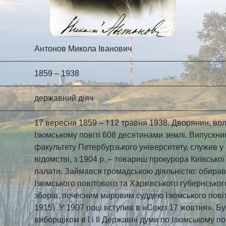
Антонов Микола Іванович
1859 – 1938
державний діяч
17 вересня 1859 – †12 травня 1938. Дворянин, вол
Ізюмському повіті 608 десятинами землі. Випускни
факультету Петербурзького університету, служив у
відомстві, з 1904 р. – товариш прокурора Київської
палати. Займався громадською діяльністю: обира
Ізюмського повітового та Харківського губернськог
зборів, почесним мировим суддею Ізюмського повіт
1915). У 1907 році вступив в «Союз 17 жовтня». Б
виборщіком в I і II Державні думи по Ізюмському пові