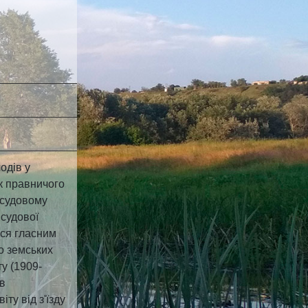
одів у
к правничого
 судовому
 судової
вся гласним
о земських
у (1909-
ув
ту від з'їзду