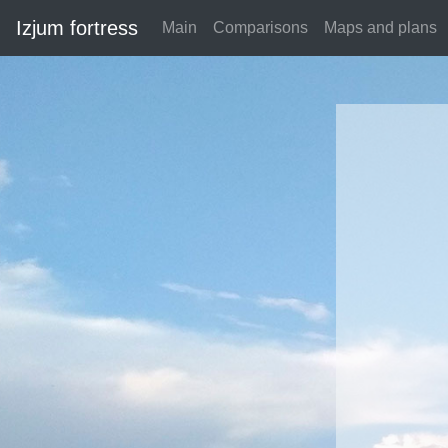
Izjum fortress
Main
Comparisons
Maps and plans