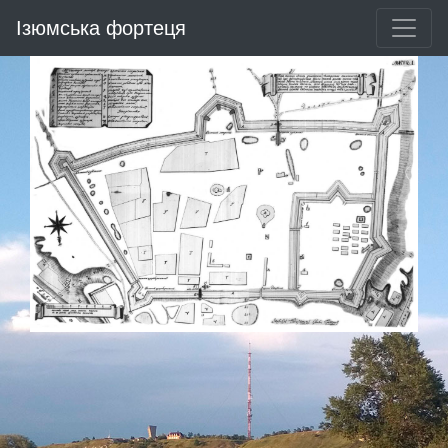
Ізюмська фортеця