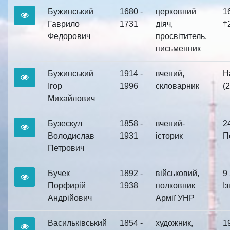
Бужинський
1680 -
церковний
1
Гаврило
1731
діяч,
†2
Федорович
просвітитель,
письменник
Бужинський
1914 -
вчений,
Н
Ігор
1996
скловарник
(2
Михайлович
Бузескул
1858 -
вчений-
2
Володислав
1931
історик
По
Петрович
Бучек
1892 -
військовий,
9
Порфирій
1938
полковник
Із
Андрійович
Армії УНР
Васильківський
1854 -
художник,
1