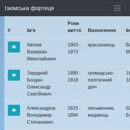
Ізюмська фортеця
Роки
#
Ім'я
життя
Визначення
І
Авілов
1903 -
краєзнавець
В
Валеріан
1973
М
Миколайович
Зарудний
1890 -
громадсько-
16
Богдан-
1918
політичний
18
Олександр
діяч
Сергі́йович
Александров
1825 -
письменник,
0
Володимир
1894
видавець
Бу
Степанович