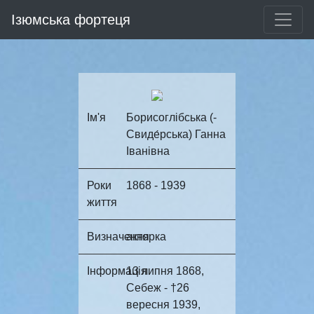
Ізюмська фортеця
Ім'я
Борисоглібська (-
Свиде́рська) Ганна
Іванівна
Роки
1868 - 1939
життя
Визначення
акторка
Інформація
13 липня 1868,
Себеж - †26
вересня 1939,