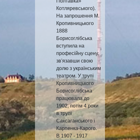
Полтавка»
Котляревського).
На запрошення М.
Кропивницького
1888
Борисоглібська
вступила на
професійну сцену,
зв'язавши свою
долю з українським
театром. У трупі
Кропивницького
Борисоглібська
працювала до
1902, потім 4 роки
в трупі
Саксаганського і
Карпенка-Карого.
В 1907 - 1917