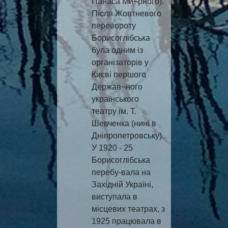
Панаса Ми¬рного).
Після Жовтневого
перевороту
Борисоглібська
була одним із
організаторів у
Києві першого
Держав¬ного
українського
театру ім. Т.
Шевченка (нині в
Дніпропетровську).
У 1920 - 25
Борисоглібська
перебу-вала на
Західній Україні,
виступала в
місцевих театрах, з
1925 працювала в