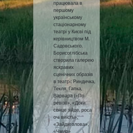
працювала в
першому
українському
стаціонарному
театрі у Києві під
керівництвом М.
Садовського.
Борисоглібська
створила галерею
яскравих
сценічних образів
в театрі: Риндичка,
Текля, Гапка,
Варвара («По
ревізії», «Доки
сонце зійде, роса
очі виїсть»,
«Зайдиголова»,
«Чмир»