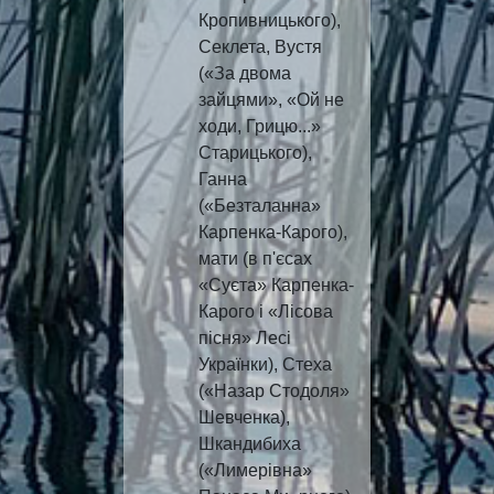
Кропивницького),
Секлета, Вустя
(«За двома
зайцями», «Ой не
ходи, Грицю...»
Старицького),
Ганна
(«Безталанна»
Карпенка-Карого),
мати (в п'єсах
«Суєта» Карпенка-
Карого і «Лісова
пісня» Лесі
Українки), Стеха
(«Назар Стодоля»
Шевченка),
Шкандибиха
(«Лимерівна»