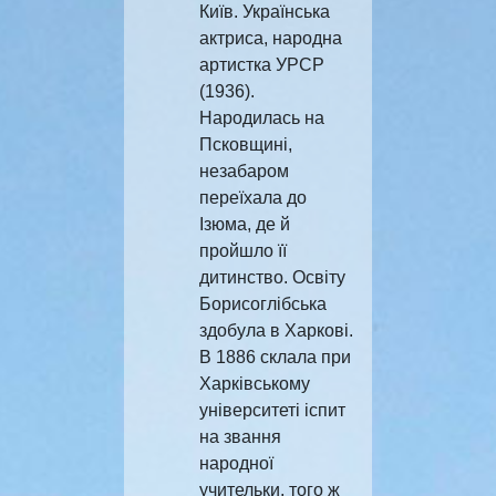
Київ. Українська
актриса, народна
артистка УРСР
(1936).
Народилась на
Псковщині,
незабаром
переїхала до
Ізюма, де й
пройшло її
дитинство. Освіту
Борисоглібська
здобула в Харкові.
В 1886 склала при
Харківському
університеті іспит
на звання
народної
учительки, того ж