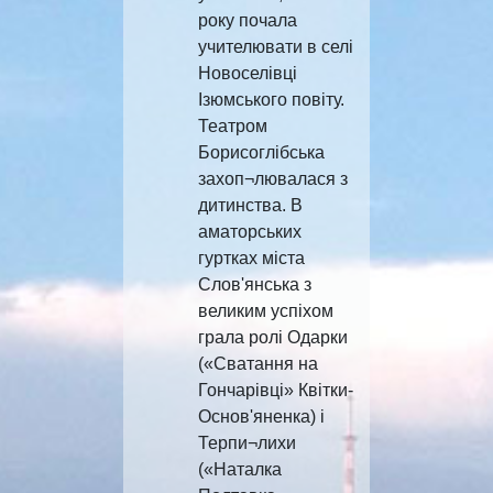
року почала
учителювати в селі
Новоселівці
Ізюмського повіту.
Театром
Борисоглібська
захоп¬лювалася з
дитинства. В
аматорських
гуртках міста
Слов'янська з
великим успіхом
грала ролі Одарки
(«Сватання на
Гончарівці» Квітки-
Основ'яненка) і
Терпи¬лихи
(«Наталка