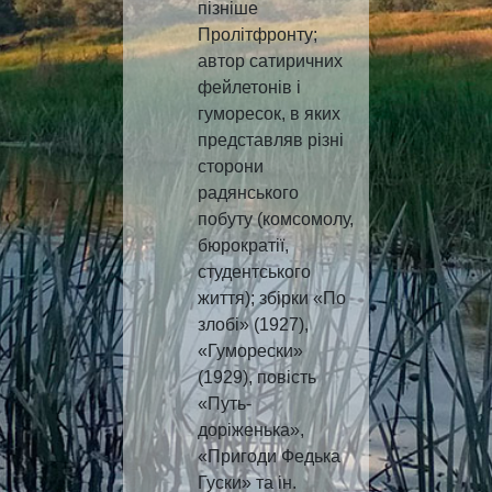
пізніше
Пролітфронту;
автор сатиричних
фейлетонів і
гуморесок, в яких
представляв різні
сторони
радянського
побуту (комсомолу,
бюрократії,
студентського
життя); збірки «По
злобі» (1927),
«Гуморески»
(1929), повість
«Путь-
доріженька»,
«Пригоди Федька
Гуски» та ін.