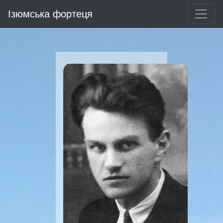
Ізюмська фортеця