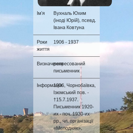
Ім'я
Вухналь Юхим
(іноді Юрій), псевд.
Івана Ковтуна
Роки
1906 - 1937
життя
Визначення
репресований
письменник
Інформація
1906, Чорнобаївка,
Ізюмський пов. -
†15.7.1937.
Письменник 1920-
их - поч. 1930-их
pp., чл. організації
«Молодняк»,