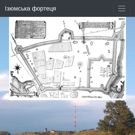
Ізюмська фортеця