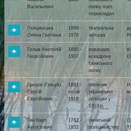
Васильович
полку, поет,
перекладач
Голіци́нська
1899 -
театральна
д
Оле́на Гна́тівна
1978
акторка
Р
Гольм Анатолій
1895 -
командир
в
Георгійович
1937
ескадрону
О
Ізюмського
полку
Грецов (Греців)
1881 -
керівник
Н
Сергій
після
української
м.
Сергійович
1919
розвідки у
1919 р.
Ґан Карл
1783 -
ізюмський
(
Августович
1833
поліцмейстер
†1