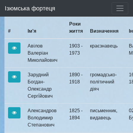
Ізюмська фортеця
Роки
#
Ім'я
життя
Визначення
І
Авілов
1903 -
краєзнавець
В
Валеріан
1973
М
Миколайович
Зарудний
1890 -
громадсько-
16
Богдан-
1918
політичний
18
Олександр
діяч
Сергі́йович
Александров
1825 -
письменник,
0
Володимир
1894
видавець
Бу
Степанович