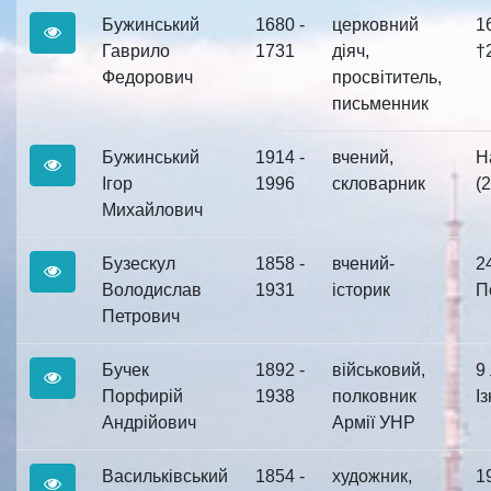
Бужинський
1680 -
церковний
1
Гаврило
1731
діяч,
†2
Федорович
просвітитель,
письменник
Бужинський
1914 -
вчений,
Н
Ігор
1996
скловарник
(2
Михайлович
Бузескул
1858 -
вчений-
2
Володислав
1931
історик
По
Петрович
Бучек
1892 -
військовий,
9
Порфирій
1938
полковник
Із
Андрійович
Армії УНР
Васильківський
1854 -
художник,
1