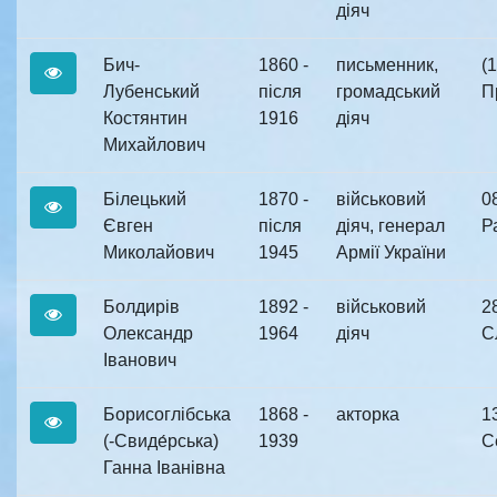
діяч
Бич-
1860 -
письменник,
(1
Лубенський
після
громадський
П
Костянтин
1916
діяч
Михайлович
Білецький
1870 -
військовий
0
Євген
після
діяч, генерал
Р
Миколайович
1945
Армії України
Болдирів
1892 -
військовий
2
Олександр
1964
діяч
С
Іванович
Борисоглібська
1868 -
акторка
1
(-Свиде́рська)
1939
С
Ганна Іванівна