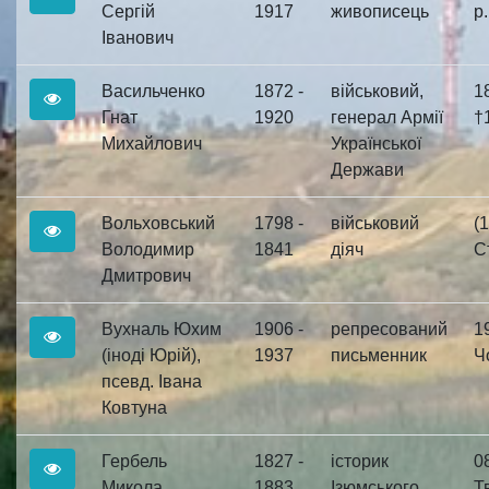
Сергій
1917
живописець
р.
Іванович
Васильченко
1872 -
військовий,
1
Гнат
1920
генерал Армії
†1
Михайлович
Української
Держави
Вольховський
1798 -
військовий
(
Володимир
1841
діяч
С
Дмитрович
Вухналь Юхим
1906 -
репресований
1
(іноді Юрій),
1937
письменник
Чо
псевд. Івана
Ковтуна
Гербель
1827 -
історик
0
Микола
1883
Ізюмського
Тв