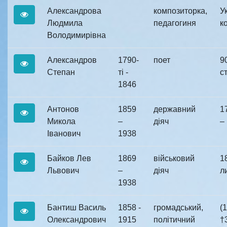
Александрова
композиторка,
У
Людмила
педагогиня
к
Володимирівна
Александров
1790-
поет
90
Степан
ті -
ст
1846
Антонов
1859
державний
1
Микола
–
діяч
– 
Іванович
1938
Байков Лев
1869
військовий
1
Львович
–
діяч
ли
1938
Бантиш Василь
1858 -
громадський,
(
Олександрович
1915
політичний
†3