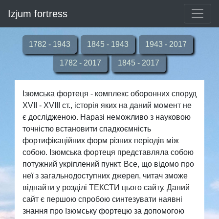
Izjum fortress
1782 - 1943
1845 - 1943
1943 - 2017
1782 - 2017
1845 - 2017
Ізюмська фортеця - комплекс оборонних споруд
XVII - XVIII ст., історія яких на даний момент не
є дослідженою. Наразі неможливо з науковою
точністю встановити спадкоємність
фортифікаційних форм різних періодів між
собою. Ізюмська фортеця представляла собою
потужний укріплений пункт. Все, що відомо про
неї з загальнодоступних джерел, читач зможе
віднайти у розділі
ТЕКСТИ
цього сайту. Даний
сайт є першою спробою синтезувати наявні
знання про Ізюмську фортецю за допомогою