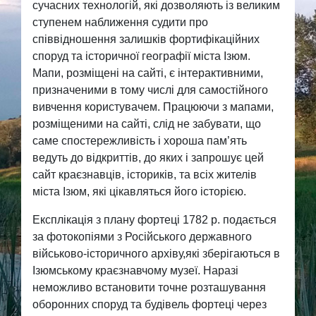
сучасних технологій, які дозволяють із великим
ступенем наближення судити про
співвідношення залишків фортифікаційних
споруд та історичної географії міста Ізюм.
Мапи, розміщені на сайті, є інтерактивними,
призначеними в тому числі для самостійного
вивчення користувачем. Працюючи з мапами,
розміщеними на сайті, слід не забувати, що
саме спостережливість і хороша пам’ять
ведуть до відкриттів, до яких і запрошує цей
сайт краєзнавців, істориків, та всіх жителів
міста Ізюм, які цікавляться його історією.
Експлікація з плану фортеці 1782 р. подається
за фотокопіями з Російського державного
військово-історичного архіву,які зберігаються в
Ізюмському краєзнавчому музеї. Наразі
неможливо встановити точне розташування
оборонних споруд та будівель фортеці через